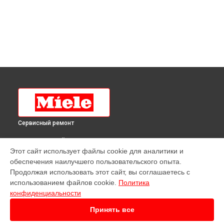
Сервисный ремонт
ВЫБЕРИ СВОЙ ГОРОД
Этот сайт использует файлы cookie для аналитики и
Ремонт стиральной машины W 3371 WCS Miele в
обеспечения наилучшего пользовательского опыта.
Краснодаре
Продолжая использовать этот сайт, вы соглашаетесь с
Ремонт стиральной машины W 3371 WCS Miele в
Ростове-
использованием файлов cookie.
Политика
на-Дону
конфиденциальности
Ремонт стиральной машины W 3371 WCS Miele в
Нижнем
Новгороде
Принять все
Ремонт стиральной машины W 3371 WCS Miele в